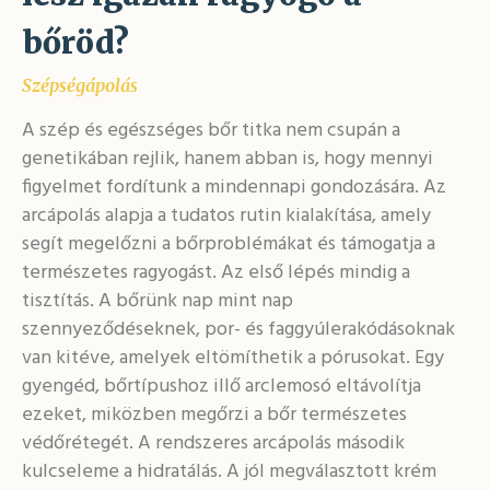
bőröd?
Szépségápolás
A szép és egészséges bőr titka nem csupán a
genetikában rejlik, hanem abban is, hogy mennyi
figyelmet fordítunk a mindennapi gondozására. Az
arcápolás alapja a tudatos rutin kialakítása, amely
segít megelőzni a bőrproblémákat és támogatja a
természetes ragyogást. Az első lépés mindig a
tisztítás. A bőrünk nap mint nap
szennyeződéseknek, por- és faggyúlerakódásoknak
van kitéve, amelyek eltömíthetik a pórusokat. Egy
gyengéd, bőrtípushoz illő arclemosó eltávolítja
ezeket, miközben megőrzi a bőr természetes
védőrétegét. A rendszeres arcápolás második
kulcseleme a hidratálás. A jól megválasztott krém