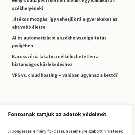
Melyik budapesti kerület ideális egy vállalkozás
székhelyének?
Játékos mozgás: így vehetjük rá a gyerekeket az
aktívabb életre
AI és automatizáció a székhelyszolgáltatás
jövőjében
Karosszéria lakatos: nélkülözhetetlen a
biztonságos közlekedéshez
VPS vs. cloud hosting – valóban ugyanaz a kettő?
Kommentek
Fontosnak tartjuk az adatok védelmét
Nincs megjeleníthető bejegyzés.
A böngészési élmény fokozása, a személyre szabott hirdetések