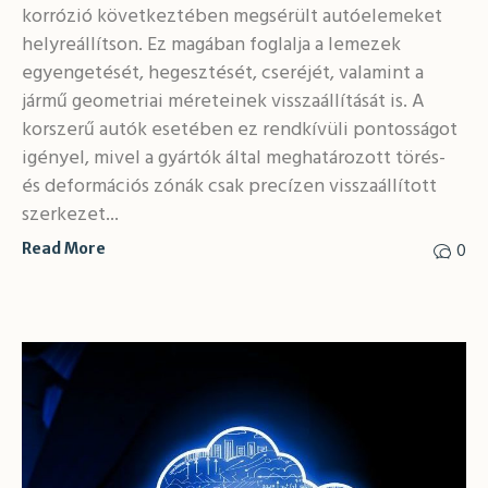
korrózió következtében megsérült autóelemeket
helyreállítson. Ez magában foglalja a lemezek
egyengetését, hegesztését, cseréjét, valamint a
jármű geometriai méreteinek visszaállítását is. A
korszerű autók esetében ez rendkívüli pontosságot
igényel, mivel a gyártók által meghatározott törés-
és deformációs zónák csak precízen visszaállított
szerkezet...
0
Read More