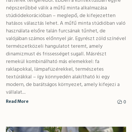
hátterek tengeréből. Ebben a kontextusban egyre
népszerűbbé válik a műfű minta alkalmazása
stúdiódekorációban – meglepő, de kifejezetten
hatásos választás lehet. A műfű minta stúdióban való
használata elsőre talán furcsának tűnhet, de
valójában számos előnnyel jár. Egyrészt zöld színével
természetközeli hangulatot teremt, amely
dinamizmust és frissességet sugall. Másrészt
remekül kombinálható más elemekkel: fa
raklapokkal, lámpafüzérekkel, természetes
textúrákkal – így könnyedén alakítható ki egy
modern, de barátságos környezet, amely kifejezi a
vállalat...
0
Read More