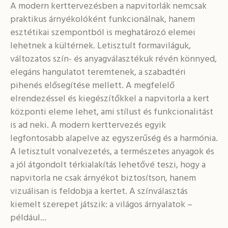
A modern kerttervezésben a napvitorlák nemcsak
praktikus árnyékolóként funkcionálnak, hanem
esztétikai szempontból is meghatározó elemei
lehetnek a kültérnek. Letisztult formaviláguk,
változatos szín- és anyagválasztékuk révén könnyed,
elegáns hangulatot teremtenek, a szabadtéri
pihenés elősegítése mellett. A megfelelő
elrendezéssel és kiegészítőkkel a napvitorla a kert
központi eleme lehet, ami stílust és funkcionalitást
is ad neki. A modern kerttervezés egyik
legfontosabb alapelve az egyszerűség és a harmónia.
A letisztult vonalvezetés, a természetes anyagok és
a jól átgondolt térkialakítás lehetővé teszi, hogy a
napvitorla ne csak árnyékot biztosítson, hanem
vizuálisan is feldobja a kertet. A színválasztás
kiemelt szerepet játszik: a világos árnyalatok –
például...