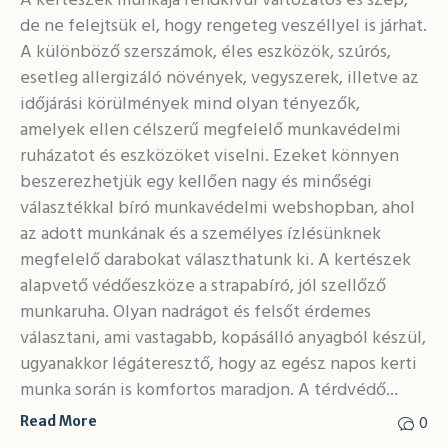
A kertészek munkája rendkívül változatos és szép,
de ne felejtsük el, hogy rengeteg veszéllyel is járhat.
A különböző szerszámok, éles eszközök, szúrós,
esetleg allergizáló növények, vegyszerek, illetve az
időjárási körülmények mind olyan tényezők,
amelyek ellen célszerű megfelelő munkavédelmi
ruházatot és eszközöket viselni. Ezeket könnyen
beszerezhetjük egy kellően nagy és minőségi
választékkal bíró munkavédelmi webshopban, ahol
az adott munkának és a személyes ízlésünknek
megfelelő darabokat választhatunk ki. A kertészek
alapvető védőeszköze a strapabíró, jól szellőző
munkaruha. Olyan nadrágot és felsőt érdemes
választani, ami vastagabb, kopásálló anyagból készül,
ugyanakkor légáteresztő, hogy az egész napos kerti
munka során is komfortos maradjon. A térdvédő...
0
Read More