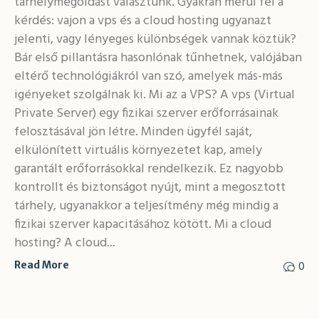
tárhelymegoldást választunk. Gyakran merül fel a
kérdés: vajon a vps és a cloud hosting ugyanazt
jelenti, vagy lényeges különbségek vannak köztük?
Bár első pillantásra hasonlónak tűnhetnek, valójában
eltérő technológiákról van szó, amelyek más-más
igényeket szolgálnak ki. Mi az a VPS? A vps (Virtual
Private Server) egy fizikai szerver erőforrásainak
felosztásával jön létre. Minden ügyfél saját,
elkülönített virtuális környezetet kap, amely
garantált erőforrásokkal rendelkezik. Ez nagyobb
kontrollt és biztonságot nyújt, mint a megosztott
tárhely, ugyanakkor a teljesítmény még mindig a
fizikai szerver kapacitásához kötött. Mi a cloud
hosting? A cloud...
0
Read More