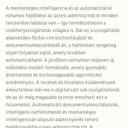
A mesterséges intelligencia és az automatizáció
rohamos fejlődése az üzleti adminisztráció minden
területére hatással van – így természetesen a
székhelyszolgáltatás világára is. Bár ez a szolgáltatás
alapvetően fizikai cím biztosításából és
dokumentumkezelésből áll, a háttérben rengeteg
olyan folyamat zajlik, amely kiválóan
automatizálható. A jövőben várhatóan teljesen új
működési modell formálódik, amely gyorsabb,
átláthatóbb és biztonságosabb ügyintézést
eredményez. A levelek és hivatalos küldemények
érkeztetése már ma is digitalizált sok szolgáltatónál,
de az AI még magasabb szintre emelheti ezt a
folyamatot. Automatizált dokumentumosztályozás,
intelligens iratfelismerés és mesterséges
intelligencián alapuló adatkinyerés teheti
hatékonyabbá a napi adminisztrációt. A