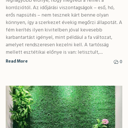
legnagyobb előnye, hogy megvédi a fémet a
korróziótól. Az időjárási viszontagságok – eső, hó,
erős napsütés – nem tesznek kárt benne olyan
könnyen, így a szerkezet évekig megőrzi állapotát. A
fém kerítés ilyen kivitelben jóval kevesebb
karbantartást igényel, mint például a fa változat,
amelyet rendszeresen kezelni kell. A tartósság
mellett esztétikai előnye is van: letisztult,...
0
Read More