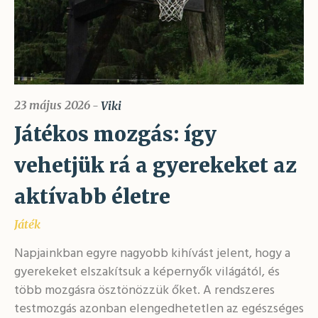
23 május 2026
Viki
Játékos mozgás: így
vehetjük rá a gyerekeket az
aktívabb életre
Játék
Napjainkban egyre nagyobb kihívást jelent, hogy a
gyerekeket elszakítsuk a képernyők világától, és
több mozgásra ösztönözzük őket. A rendszeres
testmozgás azonban elengedhetetlen az egészséges