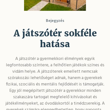
Bejegyzés
A játszótér sokféle
hatása
A játszótér a gyermekkori élmények egyik
legfontosabb színtere, a felhőtlen játékok színes és
vidám helye. A játszóterek emellett nemcsak
szórakozási lehetőséget adnak, hanem a gyerekek
fizikai, szociális és mentális fejlődését is támogatják.
Egy jól megépített játszótér a gyerekkor minden
szakaszára tartogat megfelelő kihívásokat és
játékélményeket, az óvodáskortól a tinédzserekig. A
gyerekek számára elengedhetetlen, hogy naponta...