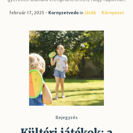
február 17, 2025
Kornyzetvedo
in
Játék
Környezet
Bejegyzés
Kültéri játékok: a