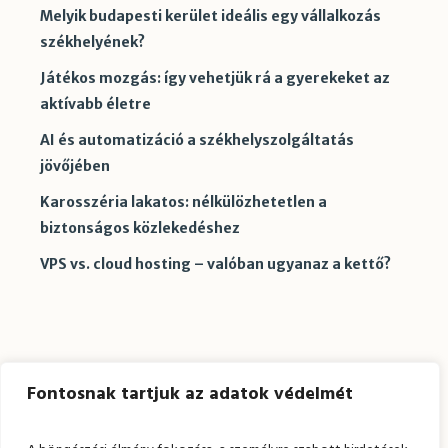
Melyik budapesti kerület ideális egy vállalkozás
székhelyének?
Játékos mozgás: így vehetjük rá a gyerekeket az
aktívabb életre
AI és automatizáció a székhelyszolgáltatás
jövőjében
Karosszéria lakatos: nélkülözhetetlen a
biztonságos közlekedéshez
VPS vs. cloud hosting – valóban ugyanaz a kettő?
Kommentek
Fontosnak tartjuk az adatok védelmét
Nincs megjeleníthető bejegyzés.