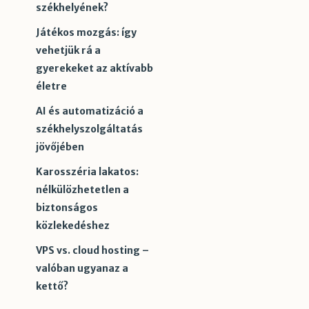
székhelyének?
Játékos mozgás: így
vehetjük rá a
gyerekeket az aktívabb
életre
AI és automatizáció a
székhelyszolgáltatás
jövőjében
Karosszéria lakatos:
nélkülözhetetlen a
biztonságos
közlekedéshez
VPS vs. cloud hosting –
valóban ugyanaz a
kettő?