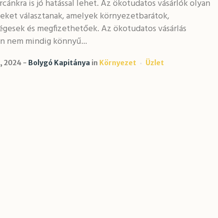
cánkra is jó hatással lehet. Az ökotudatos vásárlók olyan
eket választanak, amelyek környezetbarátok,
égesek és megfizethetőek. Az ökotudatos vásárlás
n nem mindig könnyű...
4, 2024
Bolygó Kapitánya
in
Környezet
Üzlet