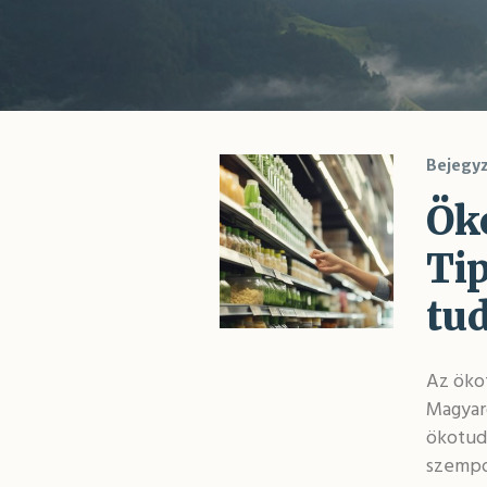
Bejegy
Ök
Ti
tu
Az ökot
Magyaro
ökotud
szempo