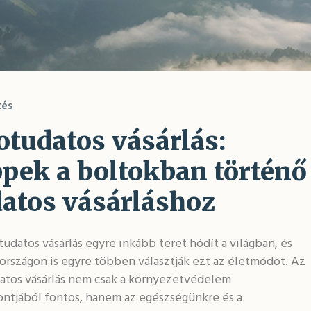
zés
otudatos vásárlás:
ppek a boltokban történő
datos vásárláshoz
udatos vásárlás egyre inkább teret hódít a világban, és
rszágon is egyre többen választják ezt az életmódot. Az
atos vásárlás nem csak a környezetvédelem
ntjából fontos, hanem az egészségünkre és a