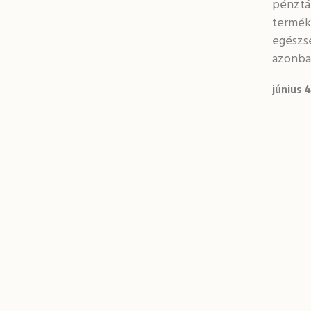
pénztár
termék
egészs
azonba
június 